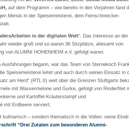
bH,
auf dem Programm – wie bereits in den Vorjahren fand d
gen Menüs in der Speisemeisterei, dem Feinschmecker-
tatt.
dersArbeiten in der digitalen Welt
“. Das Interesse an der
ahr wieder groß und so waren 36 Sitzplätze, allesamt von
adung von ALUMNI HOHENHEIM e.V. gefolgt waren.
en Ausführungen begann, war das Team von Sternekoch Fran
die Speisemeisterei leitet und auch durch seinen Einsatz in 
satz am Herd“ (RTL II) weit über die Grenzen Stuttgarts bek
rnele mit Wassermelone und Gurke
, gefolgt von
Rinderfilet 
nkerne und Kartoffel-Kräuterstampf
und
é mit Erdbeere
serviert.
t kulinarisch – sondern thematisch in die Vollen: seine Eind
rschrift “Drei Zutaten zum besonderen Alumni-