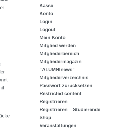
Kasse
er
Konto
Login
Logout
Mein Konto
Mitglied werden
Mitgliederbereich
Mitgliedermagazin
k
“ALUMNInews”
der
Mitgliederverzeichnis
annt
Passwort zurücksetzen
mit
Restricted content
Registrieren
Registrieren – Studierende
rücke
Shop
Veranstaltungen