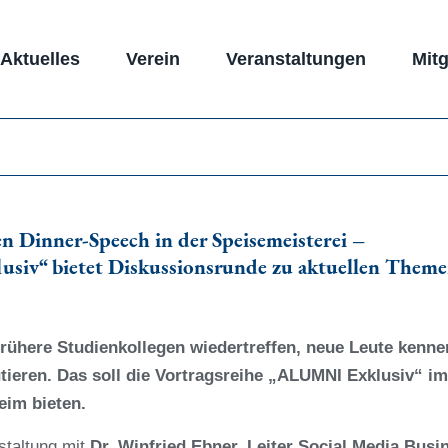
Aktuelles
Verein
Veranstaltungen
Mitg
 Dinner-Speech in der Speisemeisterei –
siv“ bietet Diskussionsrunde zu aktuellen Them
frühere Studienkollegen wiedertreffen, neue Leute kenne
tieren. Das soll die Vortragsreihe „ALUMNI Exklusiv“ im
eim bieten.
staltung mit
Dr. Winfried Ebner, Leiter Social Media Busi